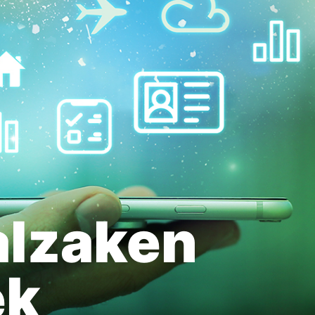
alzaken
ek