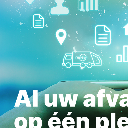
Al uw afv
op één pl